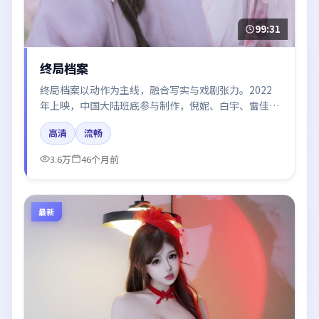
99:31
终局档案
终局档案以动作为主线，融合写实与戏剧张力。2022
年上映，中国大陆班底参与制作，倪妮、白宇、雷佳
音、朱一龙在片中呈现细腻表演，影像风格统一，配乐
高清
流畅
与剪辑强化了情绪曲线。
3.6万
46个月前
最新