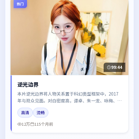
热门
99:44
逆光边界
本片逆光边界将人物关系置于科幻类型框架中，2017
年与观众见面。对白密度高，谭卓、朱一龙、咏梅、易
烊千玺的台词节奏值得关注；整体气质偏中国大陆都市
高清
流畅
与冷色调摄影。
12万
115个月前