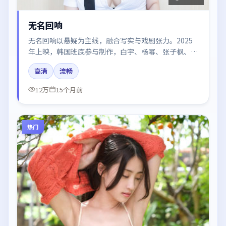
无名回响
无名回响以悬疑为主线，融合写实与戏剧张力。2025
年上映，韩国班底参与制作，白宇、杨幂、张子枫、段
奕宏、王景春在片中呈现细腻表演，影像风格统一，配
高清
流畅
乐与剪辑强化了情绪曲线。
12万
15个月前
热门