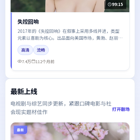
99:15
失控回响
2017年的《失控回响》在叙事上采用多线并进，类型
元素以喜剧为核心。出品面向美国市场，黄渤、赵丽
颖、梁朝伟所饰角色推动关键反转，结尾留白引发讨
高清
流畅
论。
7.4万
112个月前
最新上线
电视剧与综艺同步更新，紧跟口碑电影与社
打开剧场
会现实题材佳作
最新