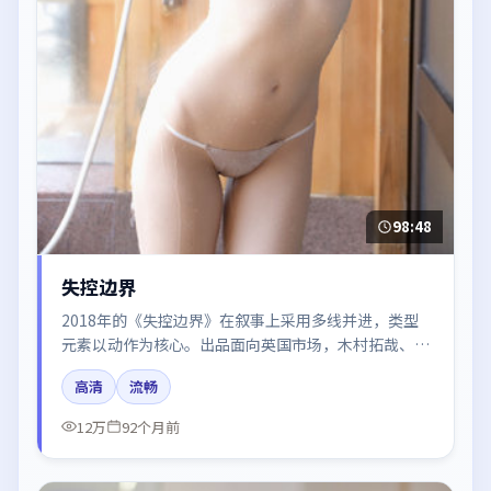
98:48
失控边界
2018年的《失控边界》在叙事上采用多线并进，类型
元素以动作为核心。出品面向英国市场，木村拓哉、胡
歌、王景春、杨幂所饰角色推动关键反转，结尾留白引
高清
流畅
发讨论。
12万
92个月前