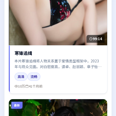
99:14
寒锋追缉
本片寒锋追缉将人物关系置于爱情类型框架中，2023
年与观众见面。对白密度高，谭卓、赵丽颖、章子怡的
台词节奏值得关注；整体气质偏中国大陆都市与冷色调
高清
流畅
摄影。
10万
41个月前
最新