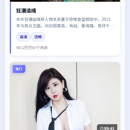
狂潮追缉
本片狂潮追缉将人物关系置于惊悚类型框架中，2021
年与观众见面。对白密度高，肖战、秦海璐、易烊千
玺、胡歌的台词节奏值得关注；整体气质偏美国都市与
高清
流畅
冷色调摄影。
12万
67个月前
热门
99:43