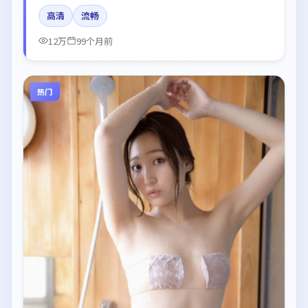
张译在片中呈现细腻表演，影像风格统一，配乐与剪辑
高清
流畅
强化了情绪曲线。
12万
99个月前
热门