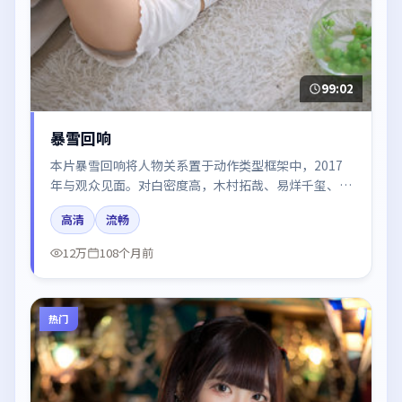
99:02
暴雪回响
本片暴雪回响将人物关系置于动作类型框架中，2017
年与观众见面。对白密度高，木村拓哉、易烊千玺、赵
丽颖、白宇、黄渤的台词节奏值得关注；整体气质偏英
高清
流畅
国都市与冷色调摄影。
12万
108个月前
热门