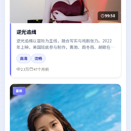
99:58
逆光追缉
逆光追缉以冒险为主线，融合写实与戏剧张力。2022
年上映，美国班底参与制作，黄渤、周冬雨、胡歌在片
中呈现细腻表演，影像风格统一，配乐与剪辑强化了情
高清
流畅
绪曲线。
2.3万
47个月前
最新