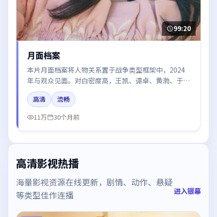
99:20
月面档案
本片月面档案将人物关系置于战争类型框架中，2024
年与观众见面。对白密度高，王凯、谭卓、黄渤、于和
伟、白宇的台词节奏值得关注；整体气质偏中国大陆都
高清
流畅
市与冷色调摄影。
11万
30个月前
高清影视热播
海量影视资源在线更新，剧情、动作、悬疑
进入银幕
等类型佳作连播