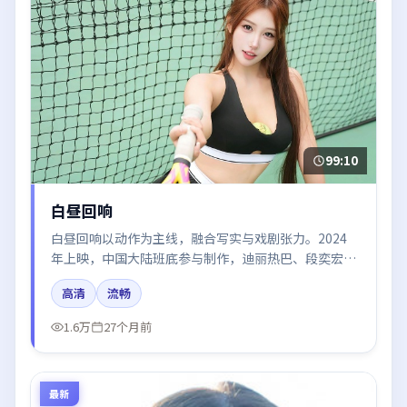
99:10
白昼回响
白昼回响以动作为主线，融合写实与戏剧张力。2024
年上映，中国大陆班底参与制作，迪丽热巴、段奕宏、
王凯在片中呈现细腻表演，影像风格统一，配乐与剪辑
高清
流畅
强化了情绪曲线。
1.6万
27个月前
最新