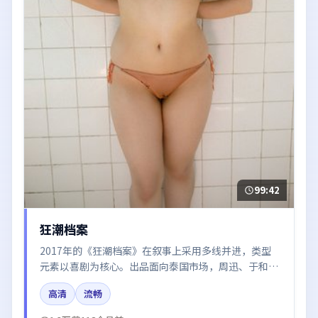
99:42
狂潮档案
2017年的《狂潮档案》在叙事上采用多线并进，类型
元素以喜剧为核心。出品面向泰国市场，周迅、于和
伟、梁朝伟、胡歌、河正宇所饰角色推动关键反转，结
高清
流畅
尾留白引发讨论。