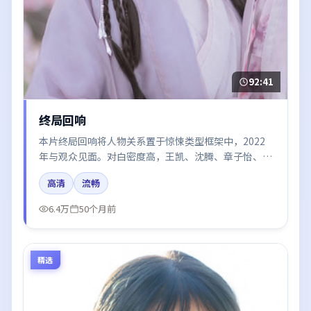
92:41
终局回响
本片终局回响将人物关系置于惊悚类型框架中，2022
年与观众见面。对白密度高，王凯、沈腾、章子怡、黄
渤、张子枫的台词节奏值得关注；整体气质偏中国香港
高清
流畅
都市与冷色调摄影。
6.4万
50个月前
精选