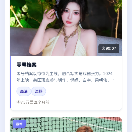
99:07
零号档案
零号档案以惊悚为主线，融合写实与戏剧张力。2024
年上映，美国班底参与制作，倪妮、白宇、梁朝伟、张
译在片中呈现细腻表演，影像风格统一，配乐与剪辑强
高清
流畅
化了情绪曲线。
7.5万
21个月前
最新