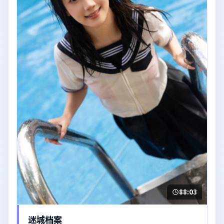
88:03
迷城档案