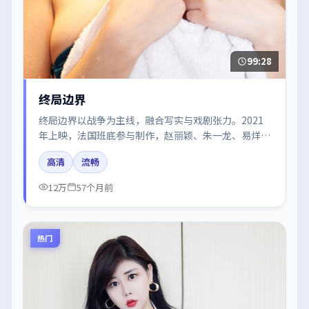
99:28
终局边界
终局边界以战争为主线，融合写实与戏剧张力。2021
年上映，法国班底参与制作，赵丽颖、朱一龙、易烊千
玺、秦海璐在片中呈现细腻表演，影像风格统一，配乐
高清
流畅
与剪辑强化了情绪曲线。
12万
57个月前
热门