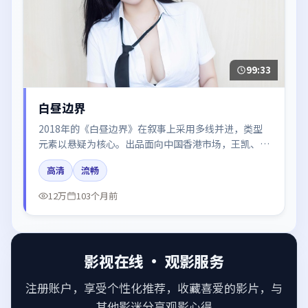
99:33
白昼边界
2018年的《白昼边界》在叙事上采用多线并进，类型
元素以悬疑为核心。出品面向中国香港市场，王凯、赵
丽颖、周冬雨所饰角色推动关键反转，结尾留白引发讨
高清
流畅
论。
12万
103个月前
影视在线 · 观影服务
注册账户，享受个性化推荐，收藏喜爱的影片，与
其他影迷分享观影心得