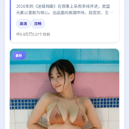
2016年的《迷城档案》在叙事上采用多线并进，类型
元素以喜剧为核心。出品面向英国市场，段奕宏、王
凯、谭卓、黄渤、赵丽颖所饰角色推动关键反转，结尾
高清
流畅
留白引发讨论。
5.8万
127个月前
最新