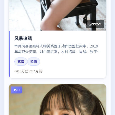
99:59
风暴追缉
本片风暴追缉将人物关系置于动作类型框架中，2019
年与观众见面。对白密度高，木村拓哉、肖战、张子
枫、王凯的台词节奏值得关注；整体气质偏美国都市与
高清
流畅
冷色调摄影。
13万
89个月前
热门