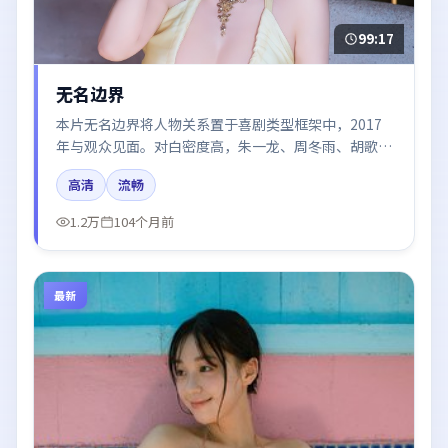
99:17
无名边界
本片无名边界将人物关系置于喜剧类型框架中，2017
年与观众见面。对白密度高，朱一龙、周冬雨、胡歌的
台词节奏值得关注；整体气质偏法国都市与冷色调摄
高清
流畅
影。
1.2万
104个月前
最新