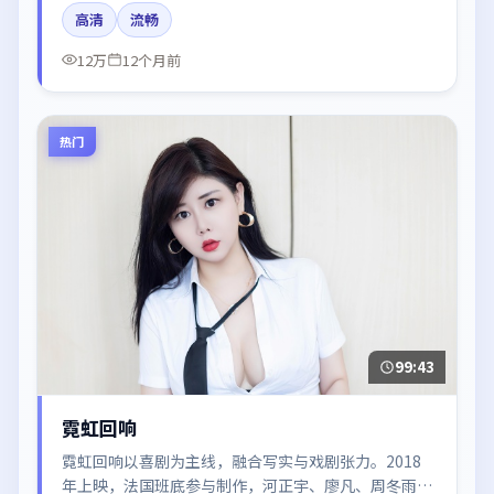
颖、梁朝伟、于和伟的台词节奏值得关注；整体气质偏
高清
流畅
韩国都市与冷色调摄影。
12万
12个月前
热门
99:43
霓虹回响
霓虹回响以喜剧为主线，融合写实与戏剧张力。2018
年上映，法国班底参与制作，河正宇、廖凡、周冬雨在