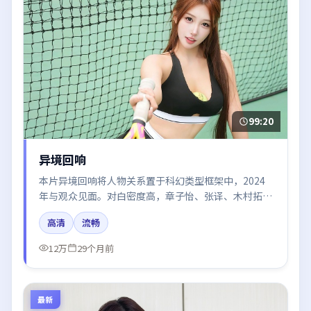
99:20
异境回响
本片异境回响将人物关系置于科幻类型框架中，2024
年与观众见面。对白密度高，章子怡、张译、木村拓
哉、周冬雨的台词节奏值得关注；整体气质偏英国都市
高清
流畅
与冷色调摄影。
12万
29个月前
最新