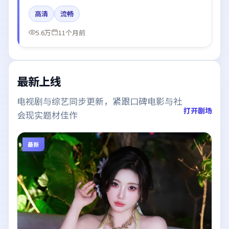
战、赵丽颖、倪妮所饰角色推动关键反转，结尾留白引
高清
流畅
发讨论。
5.6万
11个月前
最新上线
电视剧与综艺同步更新，紧跟口碑电影与社
打开剧场
会现实题材佳作
最新