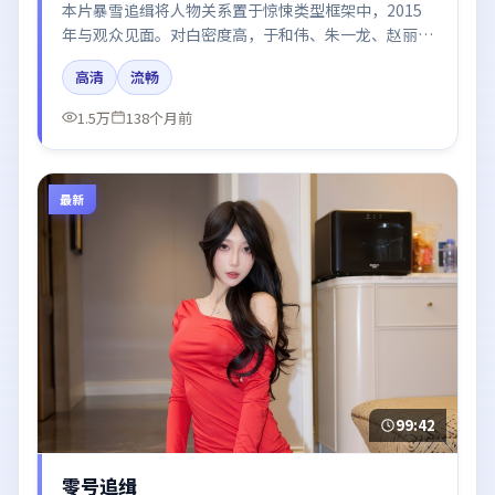
本片暴雪追缉将人物关系置于惊悚类型框架中，2015
年与观众见面。对白密度高，于和伟、朱一龙、赵丽颖
的台词节奏值得关注；整体气质偏泰国都市与冷色调摄
高清
流畅
影。
1.5万
138个月前
最新
99:42
零号追缉