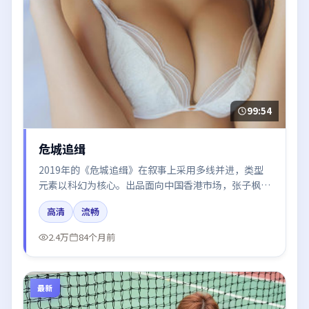
99:54
危城追缉
2019年的《危城追缉》在叙事上采用多线并进，类型
元素以科幻为核心。出品面向中国香港市场，张子枫、
于和伟、王景春所饰角色推动关键反转，结尾留白引发
高清
流畅
讨论。
2.4万
84个月前
最新