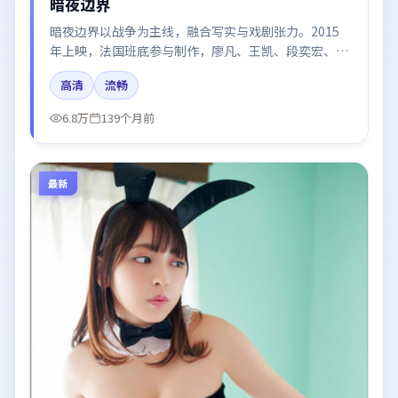
暗夜边界
暗夜边界以战争为主线，融合写实与戏剧张力。2015
年上映，法国班底参与制作，廖凡、王凯、段奕宏、倪
妮、易烊千玺在片中呈现细腻表演，影像风格统一，配
高清
流畅
乐与剪辑强化了情绪曲线。
6.8万
139个月前
最新