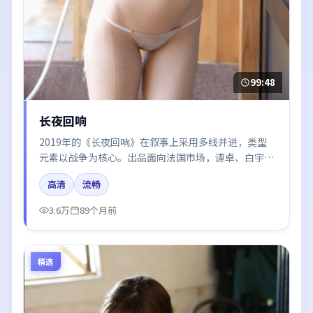
99:48
长夜回响
2019年的《长夜回响》在叙事上采用多线并进，类型
元素以战争为核心。出品面向法国市场，谭卓、白宇、
张子枫、汤唯、杨幂所饰角色推动关键反转，结尾留白
高清
流畅
引发讨论。
3.6万
89个月前
精选