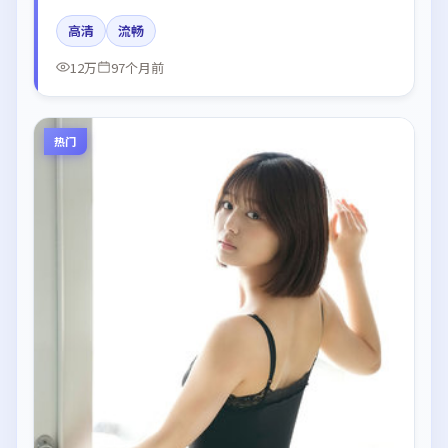
片中呈现细腻表演，影像风格统一，配乐与剪辑强化了
高清
流畅
情绪曲线。
12万
97个月前
热门