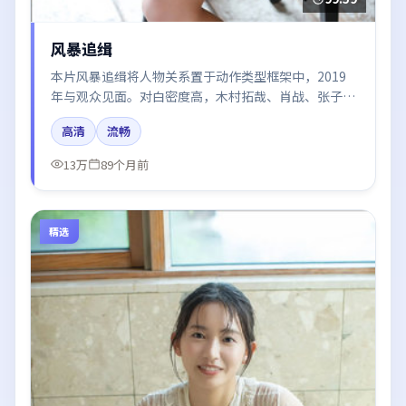
风暴追缉
本片风暴追缉将人物关系置于动作类型框架中，2019
年与观众见面。对白密度高，木村拓哉、肖战、张子
枫、王凯的台词节奏值得关注；整体气质偏美国都市与
高清
流畅
冷色调摄影。
13万
89个月前
精选