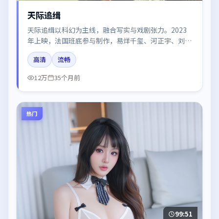
天际追缉
天际追缉以科幻为主线，融合写实与戏剧张力。2023
年上映，法国班底参与制作，易烊千玺、河正宇、刘亦
菲、王凯在片中呈现细腻表演，影像风格统一，配乐与
高清
流畅
剪辑强化了情绪曲线。
12万
35个月前
热门
99:51