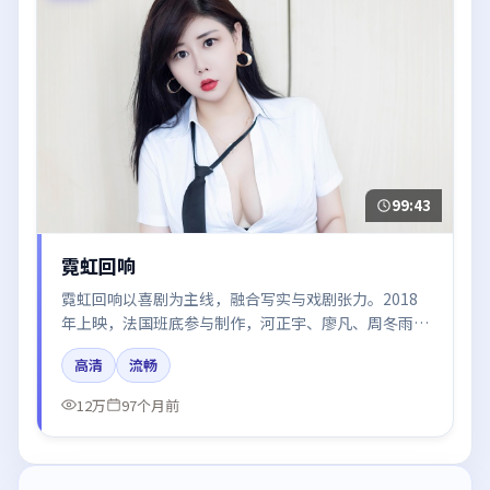
99:43
霓虹回响
霓虹回响以喜剧为主线，融合写实与戏剧张力。2018
年上映，法国班底参与制作，河正宇、廖凡、周冬雨在
片中呈现细腻表演，影像风格统一，配乐与剪辑强化了
高清
流畅
情绪曲线。
12万
97个月前