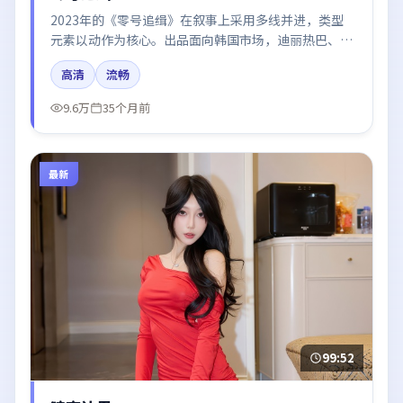
2023年的《零号追缉》在叙事上采用多线并进，类型
元素以动作为核心。出品面向韩国市场，迪丽热巴、章
子怡、王景春、周冬雨、王凯所饰角色推动关键反转，
高清
流畅
结尾留白引发讨论。
9.6万
35个月前
最新
99:52