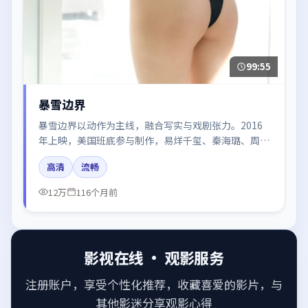
99:55
暴雪边界
暴雪边界以动作为主线，融合写实与戏剧张力。2016
年上映，美国班底参与制作，易烊千玺、秦海璐、周冬
雨、王景春、迪丽热巴在片中呈现细腻表演，影像风格
高清
流畅
统一，配乐与剪辑强化了情绪曲线。
12万
116个月前
影视在线 · 观影服务
注册账户，享受个性化推荐，收藏喜爱的影片，与
其他影迷分享观影心得