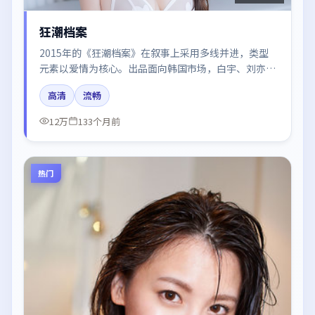
狂潮档案
2015年的《狂潮档案》在叙事上采用多线并进，类型
元素以爱情为核心。出品面向韩国市场，白宇、刘亦
菲、赵丽颖、谭卓、张译所饰角色推动关键反转，结尾
高清
流畅
留白引发讨论。
12万
133个月前
热门