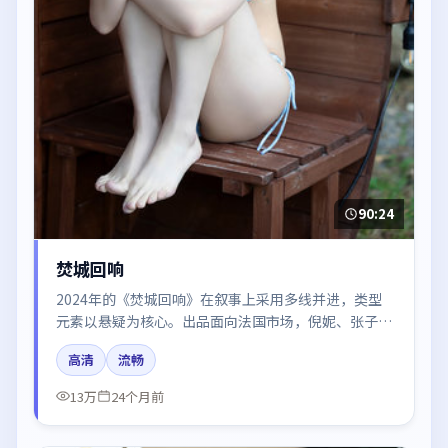
90:24
焚城回响
2024年的《焚城回响》在叙事上采用多线并进，类型
元素以悬疑为核心。出品面向法国市场，倪妮、张子
枫、肖战所饰角色推动关键反转，结尾留白引发讨论。
高清
流畅
13万
24个月前