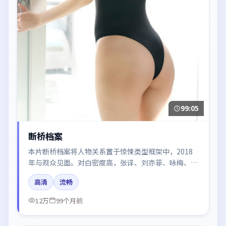
99:05
断桥档案
本片断桥档案将人物关系置于惊悚类型框架中，2018
年与观众见面。对白密度高，张译、刘亦菲、咏梅、王
景春的台词节奏值得关注；整体气质偏法国都市与冷色
高清
流畅
调摄影。
12万
99个月前