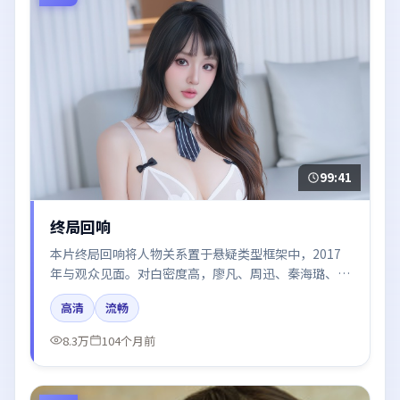
99:41
终局回响
本片终局回响将人物关系置于悬疑类型框架中，2017
年与观众见面。对白密度高，廖凡、周迅、秦海璐、王
凯的台词节奏值得关注；整体气质偏韩国都市与冷色调
高清
流畅
摄影。
8.3万
104个月前