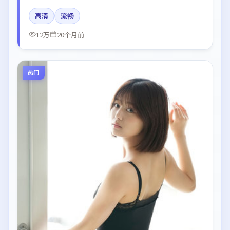
宏、廖凡、梁朝伟、朱一龙所饰角色推动关键反转，结
高清
流畅
尾留白引发讨论。
12万
20个月前
热门