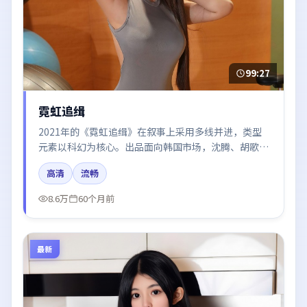
99:27
霓虹追缉
2021年的《霓虹追缉》在叙事上采用多线并进，类型
元素以科幻为核心。出品面向韩国市场，沈腾、胡歌、
河正宇、于和伟所饰角色推动关键反转，结尾留白引发
高清
流畅
讨论。
8.6万
60个月前
最新