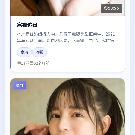
99:56
寒锋追缉
本片寒锋追缉将人物关系置于悬疑类型框架中，2021
年与观众见面。对白密度高，赵丽颖、白宇、木村拓哉
的台词节奏值得关注；整体气质偏泰国都市与冷色调摄
高清
流畅
影。
13万
62个月前
热门