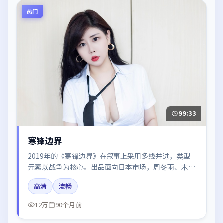
热门
99:33
寒锋边界
2019年的《寒锋边界》在叙事上采用多线并进，类型
元素以战争为核心。出品面向日本市场，周冬雨、木村
拓哉、王景春、赵丽颖所饰角色推动关键反转，结尾留
高清
流畅
白引发讨论。
12万
90个月前