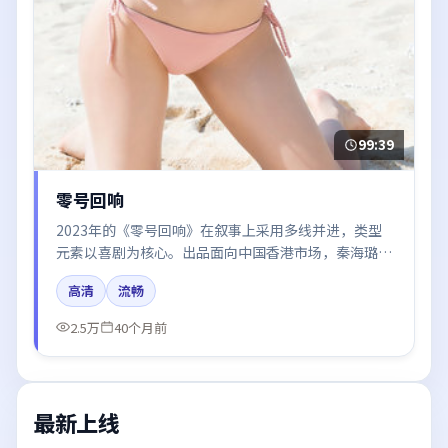
99:39
零号回响
2023年的《零号回响》在叙事上采用多线并进，类型
元素以喜剧为核心。出品面向中国香港市场，秦海璐、
白宇、谭卓、易烊千玺、雷佳音所饰角色推动关键反
高清
流畅
转，结尾留白引发讨论。
2.5万
40个月前
最新上线