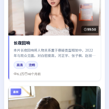
99:50
长夜回响
本片长夜回响将人物关系置于悬疑类型框架中，2022
年与观众见面。对白密度高，河正宇、张子枫、赵丽
颖、倪妮的台词节奏值得关注；整体气质偏英国都市与
高清
流畅
冷色调摄影。
6.2万
48个月前
最新