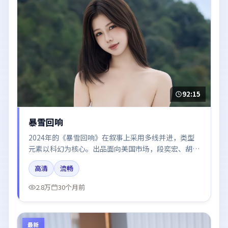
92:15
暴雪回响
2024年的《暴雪回响》在叙事上采用多线并进，类型
元素以科幻为核心。出品面向美国市场，段奕宏、胡
歌、易烊千玺所饰角色推动关键反转，结尾留白引发讨
高清
流畅
论。
2.8万
30个月前
最新