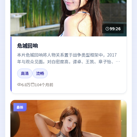
99:26
危城回响
本片危城回响将人物关系置于战争类型框架中，2017
年与观众见面。对白密度高，谭卓、王凯、章子怡、张
子枫、朱一龙的台词节奏值得关注；整体气质偏中国大
高清
流畅
陆都市与冷色调摄影。
6.8万
104个月前
最新