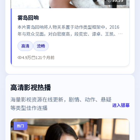
99:59
雾岛回响
本片雾岛回响将人物关系置于动作类型框架中，2016
年与观众见面。对白密度高，段奕宏、谭卓、王凯、黄
渤、张译的台词节奏值得关注；整体气质偏美国都市与
高清
流畅
冷色调摄影。
4.9万
121个月前
高清影视热播
海量影视资源在线更新，剧情、动作、悬疑
进入银幕
等类型佳作连播
热门