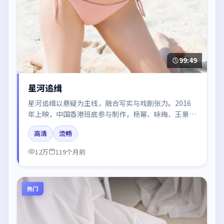
99:49
星河追缉
星河追缉以悬疑为主线，融合写实与戏剧张力。2016
年上映，中国香港班底参与制作，杨幂、咏梅、王景
春、沈腾、段奕宏在片中呈现细腻表演，影像风格统
高清
流畅
一，配乐与剪辑强化了情绪曲线。
12万
119个月前
热门