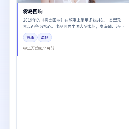
雾岛回响
2019年的《雾岛回响》在叙事上采用多线并进，类型元
素以战争为核心。出品面向中国大陆市场，秦海璐、汤
唯、廖凡、刘亦菲所饰角色推动关键反转，结尾留白引发
高清
流畅
讨论。
11万
81个月前