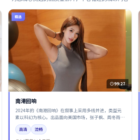
精选
99:27
南港回响
2024年的《南港回响》在叙事上采用多线并进，类型元
素以科幻为核心。出品面向美国市场，张子枫、周冬雨、
沈腾所饰角色推动关键反转，结尾留白引发讨论。
高清
流畅