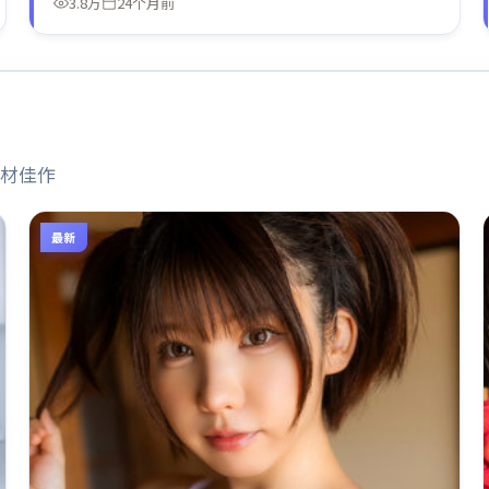
3.8万
24个月前
材佳作
最新