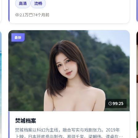
高清
流畅
2.1万
74个月前
最新
99:25
焚城档案
焚城档案以科幻为主线，融合写实与戏剧张力。2019年
上映，日本班底参与制作，易烊千玺、梁朝伟、谭卓在片