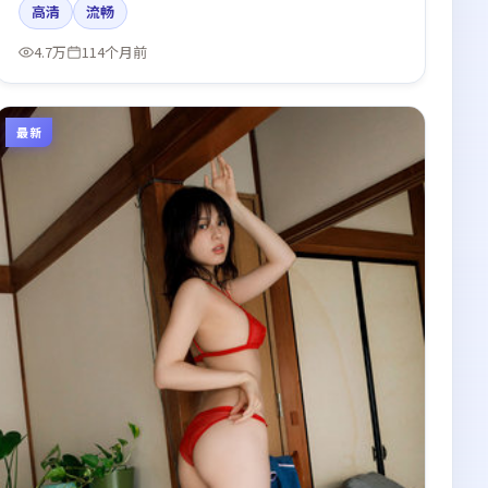
高清
流畅
白引发讨论。
4.7万
114个月前
最新