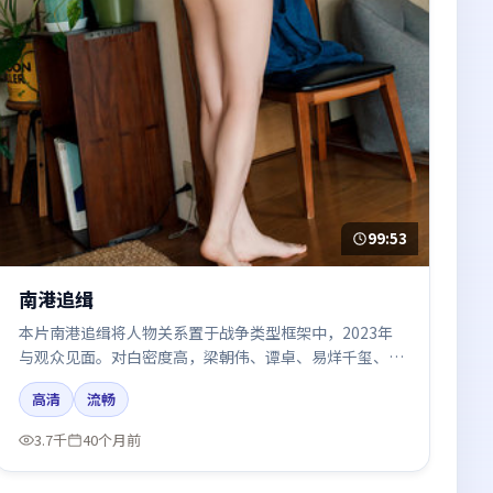
99:53
南港追缉
本片南港追缉将人物关系置于战争类型框架中，2023年
与观众见面。对白密度高，梁朝伟、谭卓、易烊千玺、张
子枫、段奕宏的台词节奏值得关注；整体气质偏英国都市
高清
流畅
与冷色调摄影。
3.7千
40个月前