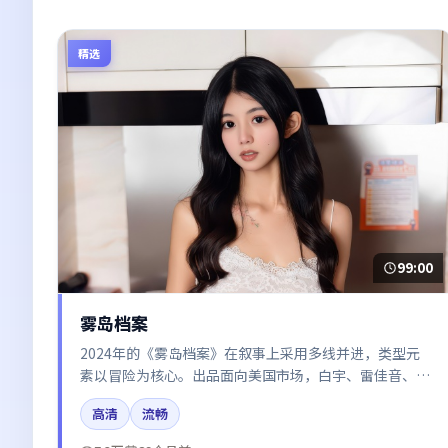
精选
99:00
雾岛档案
2024年的《雾岛档案》在叙事上采用多线并进，类型元
素以冒险为核心。出品面向美国市场，白宇、雷佳音、咏
梅、赵丽颖、周迅所饰角色推动关键反转，结尾留白引发
高清
流畅
讨论。