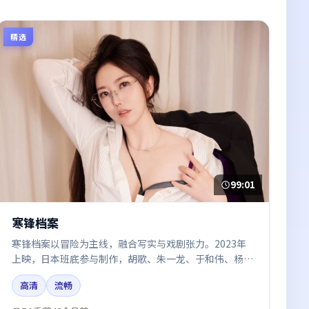
精选
99:01
寒锋档案
寒锋档案以冒险为主线，融合写实与戏剧张力。2023年
上映，日本班底参与制作，胡歌、朱一龙、于和伟、杨幂
在片中呈现细腻表演，影像风格统一，配乐与剪辑强化了
高清
流畅
情绪曲线。