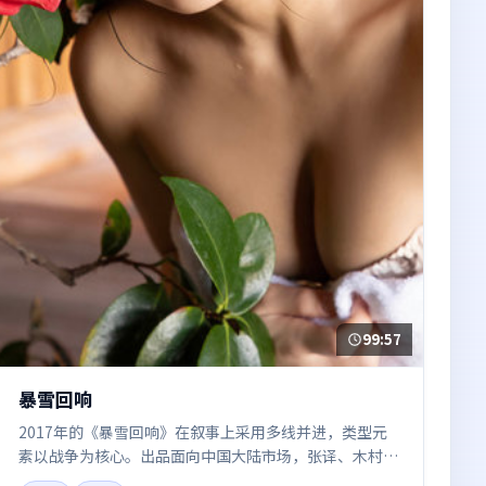
99:57
暴雪回响
2017年的《暴雪回响》在叙事上采用多线并进，类型元
素以战争为核心。出品面向中国大陆市场，张译、木村拓
哉、河正宇、谭卓、王凯所饰角色推动关键反转，结尾留