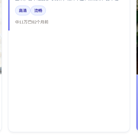
中呈现细腻表演，影像风格统一，配乐与剪辑强化了情绪
高清
流畅
曲线。
11万
82个月前