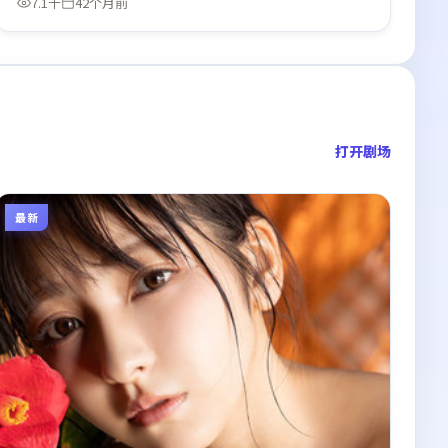
7.1千
42个月前
打开剧场
最新