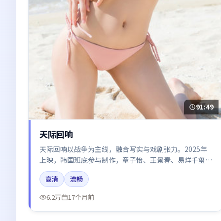
91:49
天际回响
天际回响以战争为主线，融合写实与戏剧张力。2025年
上映，韩国班底参与制作，章子怡、王景春、易烊千玺、
胡歌在片中呈现细腻表演，影像风格统一，配乐与剪辑强
高清
流畅
化了情绪曲线。
6.2万
17个月前